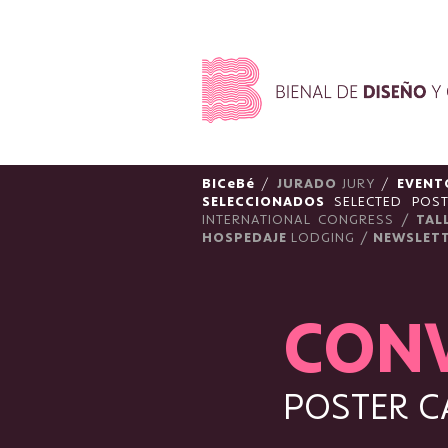
Pasar al contenido principal
BICeBé
/
JURADO
JURY
/
EVENT
SELECCIONADOS
SELECTED POS
INTERNATIONAL CONGRESS
/
TAL
HOSPEDAJE
LODGING
/
NEWSLET
CON
POSTER C