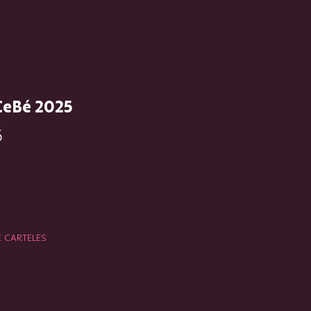
CeBé 2025
5
E CARTELES