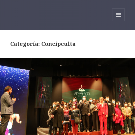
BICeBé Blog
MENÚ
Y
WIDGETS
Categoría:
Concipculta