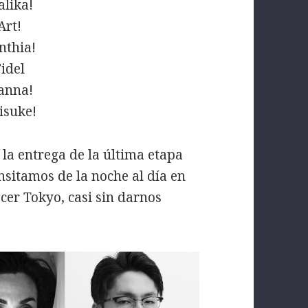
alika!
Art!
nthia!
Fidel
oanna!
isuke!
 la entrega de la última etapa
nsitamos de la noche al día en
er Tokyo, casi sin darnos