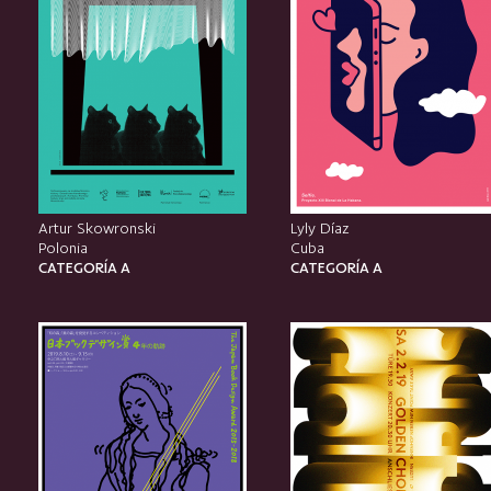
Artur Skowronski
Lyly Díaz
Polonia
Cuba
CATEGORÍA A
CATEGORÍA A