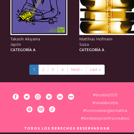
Takashi Akiyama
Matthias Hofmann
Japón
Suiza
CATEGORÍA A
CATEGORÍA A
1
2
3
4
Next ›
Last »
#bicebe2025
#vivalabicebe
#somosenergíacreativa
#bicebeepicentrocreativo
TODOS LOS DERECHOS RESERVADOS®