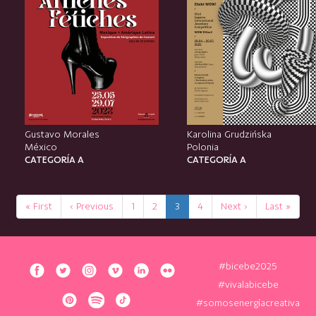
Gustavo Morales
Karolina Grudzińska
México
Polonia
CATEGORÍA A
CATEGORÍA A
« First
‹ Previous
1
2
3
4
Next ›
Last »
#bicebe2025
#vivalabicebe
#somosenergíacreativa